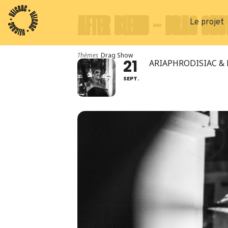
AFTER BLEND - DRAG SH
Le projet
Thèmes
Drag Show
21
ARIAPHRODISIAC & 
SEPT.