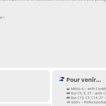
r !
Pour venir...
🚟 Métro A – arrêt Cordel
🚌 Bus C5, 9, 27 – arrêt C
🚌 Bus C13, C3, C14, 27 –
🚲 Velo’v – Préfecture/Sar