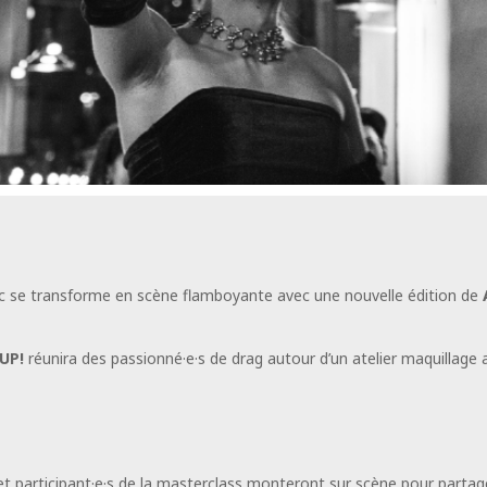
roc se transforme en scène flamboyante avec une nouvelle édition de
 UP!
réunira des passionné·e·s de drag autour d’un atelier maquillage 
t participant·e·s de la masterclass monteront sur scène pour partager 