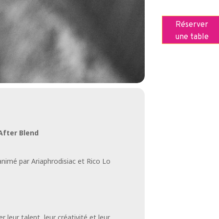
Réserver
une table
After Blend
animé par Ariaphrodisiac et Rico Lo
leur talent, leur créativité et leur