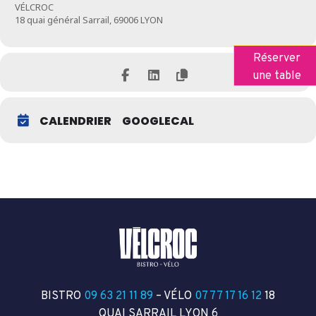
VÉLCROC
18 quai général Sarrail, 69006 LYON
Réserver
une table
CALENDRIER
GOOGLECAL
BISTRO
09 63 21 11 89
– VÉLO
07 77 17 16 12
18
QUAI SARRAIL LYON 6